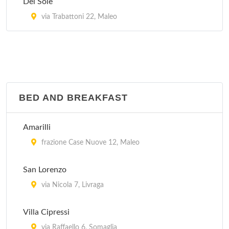
Del Sole
via Trabattoni 22, Maleo
Lodi
via Achille Grandi 7, Lodi
BED AND BREAKFAST
Amarilli
frazione Case Nuove 12, Maleo
San Lorenzo
via Nicola 7, Livraga
Villa Cipressi
via Raffaello 6, Somaglia