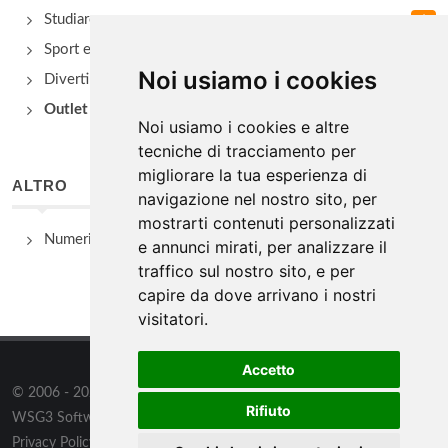
Studiare
Sport e Benessere
Noi usiamo i cookies
Divertimento e Natura
Outlet e spacci aziendali
Noi usiamo i cookies e altre
tecniche di tracciamento per
migliorare la tua esperienza di
ALTRO
navigazione nel nostro sito, per
mostrarti contenuti personalizzati
Numeri Utili
e annunci mirati, per analizzare il
traffico sul nostro sito, e per
capire da dove arrivano i nostri
visitatori.
Accetto
© 2006 - 2026
WSG3 STUDIO
tutti i diritti riservati. Powered by
Rifiuto
WSG3 Software
Privacy Policy
/
Preferenze sui Cookies