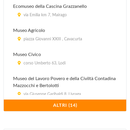
Ecomuseo della Cascina Grazzanello
via Emilia km 7, Mairago
Museo Agricolo
piazza Giovanni XXIII , Cavacurta
Museo Civico
corso Umberto 63, Lodi
Museo del Lavoro Povero e della Civiltà Contadina
Mazzocchi e Bertolotti
via Giuseppe Garibaldi 8, Livraga
ALTRI (14)
Museo del Pane
piazzetta Bolognini 2, Sant'Angelo Lodigiano