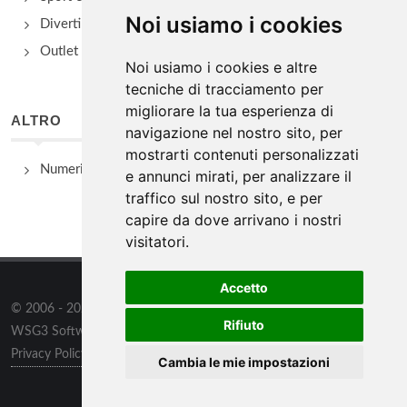
Noi usiamo i cookies
Divertimento e Natura
Outlet e spacci aziendali
Noi usiamo i cookies e altre
tecniche di tracciamento per
migliorare la tua esperienza di
ALTRO
navigazione nel nostro sito, per
mostrarti contenuti personalizzati
Numeri Utili
e annunci mirati, per analizzare il
traffico sul nostro sito, e per
capire da dove arrivano i nostri
visitatori.
Accetto
© 2006 - 2026
WSG3 STUDIO
tutti i diritti riservati. Powered by
Rifiuto
WSG3 Software
Privacy Policy
/
Preferenze sui Cookies
Cambia le mie impostazioni
Informazioni
/
Contatti
/
Sitemap