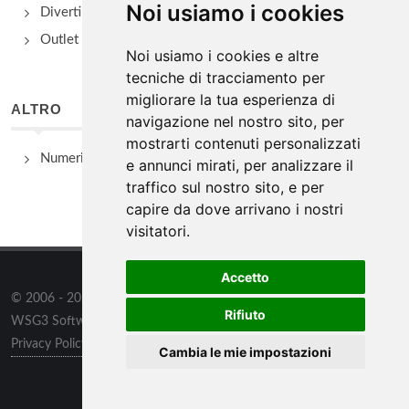
Noi usiamo i cookies
Divertimento e Natura
Outlet e spacci aziendali
Noi usiamo i cookies e altre
tecniche di tracciamento per
migliorare la tua esperienza di
ALTRO
navigazione nel nostro sito, per
mostrarti contenuti personalizzati
Numeri Utili
e annunci mirati, per analizzare il
traffico sul nostro sito, e per
capire da dove arrivano i nostri
visitatori.
Accetto
© 2006 - 2026
WSG3 STUDIO
tutti i diritti riservati. Powered by
Rifiuto
WSG3 Software
Privacy Policy
/
Preferenze sui Cookies
Cambia le mie impostazioni
Informazioni
/
Contatti
/
Sitemap