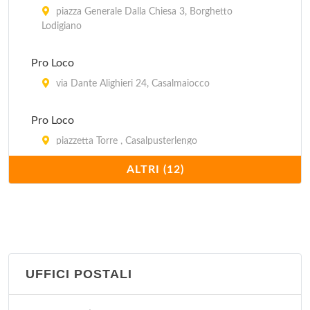
piazza Generale Dalla Chiesa 3, Borghetto
Lodigiano
Pro Loco
via Dante Alighieri 24, Casalmaiocco
Pro Loco
piazzetta Torre , Casalpusterlengo
ALTRI (12)
Pro Loco
piazza dei Caduti 1, Corno Giovine
Pro Loco
piazza Roma 20, Montanaso Lombardo
UFFICI POSTALI
Pro Loco