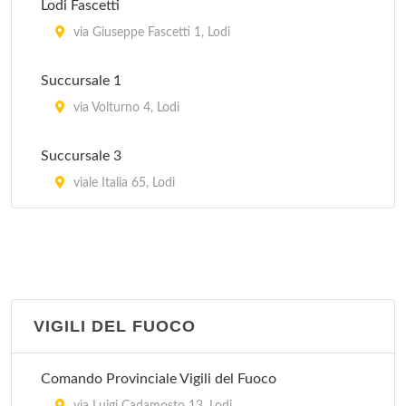
Lodi Fascetti
piazza dei Benedettini , Orio Litta
via Giuseppe Fascetti 1, Lodi
Pro Loco
Succursale 1
via Pallavicino 3, San Fiorano
via Volturno 4, Lodi
Pro Loco
Succursale 3
piazza Venticinque Aprile , Somaglia
viale Italia 65, Lodi
Pro Loco
via Papa Giovanni XXIII 16, Sordio
VIGILI DEL FUOCO
Comando Provinciale Vigili del Fuoco