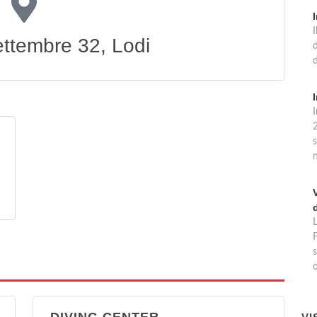
ettembre 32, Lodi
d
I
F
s
o