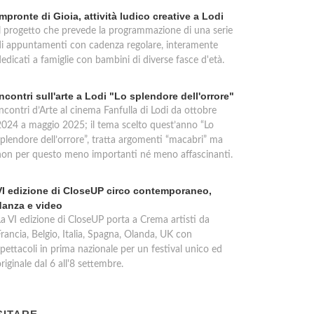
Impronte di Gioia, attività ludico creative a Lodi
Il progetto che prevede la programmazione di una serie
di appuntamenti con cadenza regolare, interamente
edicati a famiglie con bambini di diverse fasce d'età.
Incontri sull'arte a Lodi "Lo splendore dell'orrore"
ncontri d’Arte al cinema Fanfulla di Lodi da ottobre
2024 a maggio 2025; il tema scelto quest’anno “Lo
splendore dell’orrore”, tratta argomenti “macabri” ma
non per questo meno importanti né meno affascinanti.
VI edizione di CloseUP circo contemporaneo,
danza e video
La VI edizione di CloseUP porta a Crema artisti da
rancia, Belgio, Italia, Spagna, Olanda, UK con
pettacoli in prima nazionale per un festival unico ed
riginale dal 6 all'8 settembre.