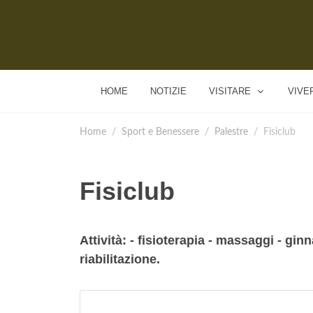
HOME
NOTIZIE
VISITARE
VIVE
Home
Sport e Benessere
Palestre
Fisiclub
Fisiclub
Attività: - fisioterapia - massaggi - gin
riabilitazione.