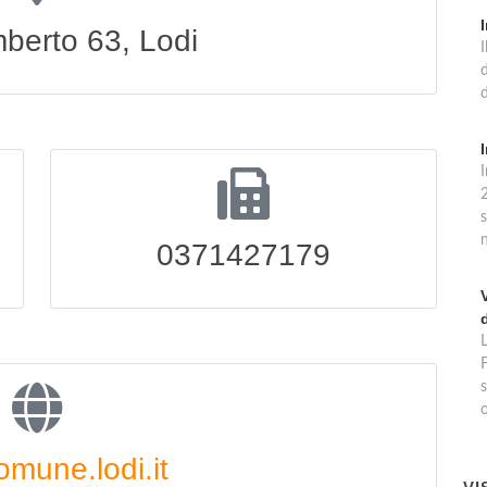
berto 63, Lodi
d
I
0371427179
F
s
o
mune.lodi.it