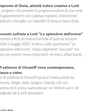
Impronte di Gioia, attività ludico creative a Lodi
Il progetto che prevede la programmazione di una serie
di appuntamenti con cadenza regolare, interamente
edicati a famiglie con bambini di diverse fasce d'età.
Incontri sull'arte a Lodi "Lo splendore dell'orrore"
ncontri d’Arte al cinema Fanfulla di Lodi da ottobre
2024 a maggio 2025; il tema scelto quest’anno “Lo
splendore dell’orrore”, tratta argomenti “macabri” ma
non per questo meno importanti né meno affascinanti.
VI edizione di CloseUP circo contemporaneo,
danza e video
La VI edizione di CloseUP porta a Crema artisti da
rancia, Belgio, Italia, Spagna, Olanda, UK con
pettacoli in prima nazionale per un festival unico ed
riginale dal 6 all'8 settembre.