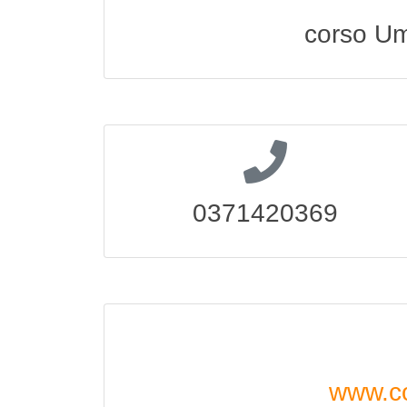
corso Um
0371420369
www.co