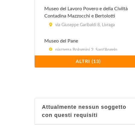
Museo del Lavoro Povero e della Civiltà
Contadina Mazzocchi e Bertolotti
via Giuseppe Garibaldi 8, Livraga
Museo del Pane
piazzetta Bolognini 2, Sant'Angelo
Lodigiano
ALTRI (13)
Museo del Tesoro dell'Incoronata
via Incoronata 23, Lodi
Museo della Civiltà Contadina Cioca e
Berloca
Attualmente nessun soggetto
piazza Giacomo Matteotti 1, Cavenago
con questi requisiti
d'Adda