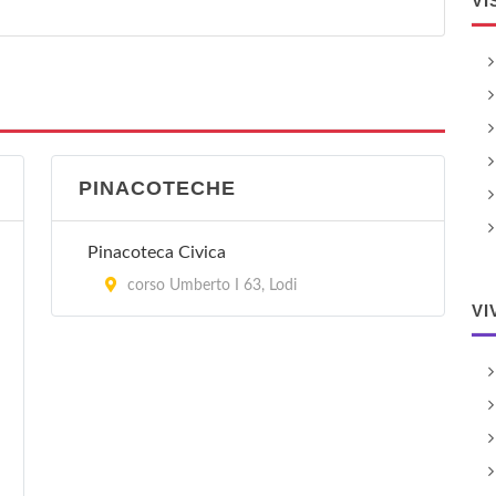
VI
PINACOTECHE
Pinacoteca Civica
corso Umberto I 63, Lodi
VI