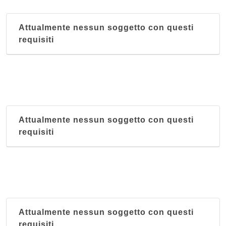
Museo di Scienze Naturali del Collegio di San
Francesco
Attualmente nessun soggetto con questi
via San Francesco 21, Lodi
requisiti
Museo Lombardo di Storia dell'Agricoltura
piazza Bolognini 2, Sant'Angelo Lodigiano
Attualmente nessun soggetto con questi
requisiti
Attualmente nessun soggetto con questi
requisiti