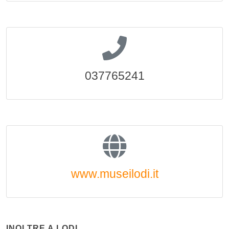
037765241
www.museilodi.it
INOLTRE A LODI