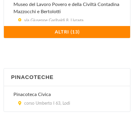
Museo del Lavoro Povero e della Civiltà Contadina
Mazzocchi e Bertolotti
via Giuseppe Garibaldi 8, Livraga
ALTRI (13)
Museo del Pane
piazzetta Bolognini 2, Sant'Angelo Lodigiano
Museo del Tesoro dell'Incoronata
via Incoronata 23, Lodi
PINACOTECHE
Museo della Civiltà Contadina Cioca e Berloca
Pinacoteca Civica
piazza Giacomo Matteotti 1, Cavenago d'Adda
corso Umberto I 63, Lodi
Museo della Fotografia Paola e Giuseppe Bescapé
piazza Giacomo Matteotti 1, Cavenago d'Adda